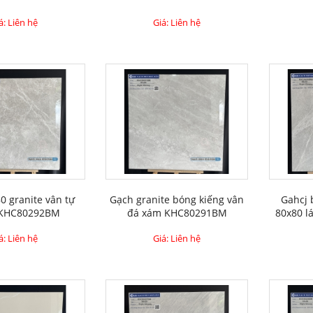
á: Liên hệ
Giá: Liên hệ
0 granite vân tự
Gạch granite bóng kiếng vân
Gahcj 
 KHC80292BM
đá xám KHC80291BM
80x80 
á: Liên hệ
Giá: Liên hệ