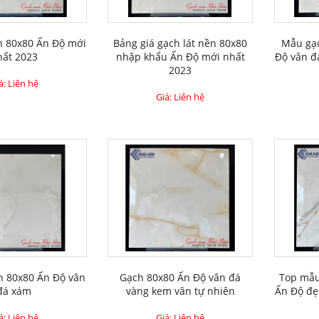
h 80x80 Ấn Độ mới
Bảng giá gạch lát nền 80x80
Mẫu gạc
hất 2023
nhập khẩu Ấn Độ mới nhất
Độ vân đ
2023
á: Liên hệ
Giá: Liên hệ
n 80x80 Ấn Độ vân
Gạch 80x80 Ấn Độ vân đá
Top mẫu
đá xám
vàng kem vân tự nhiên
Ấn Độ đẹ
á: Liên hệ
Giá: Liên hệ