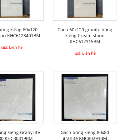
bóng kiếng 60x120
Gạch 60x120 granite bóng
Bàn KHC6128401BM
kiếng Cream stone
KHC612315BM
Giá: Liên hệ
Giá: Liên hệ
ng kiếng GranyLite
Gạch bóng kiếng 80x80
80 KHC80319BM
granite KHC80293BM