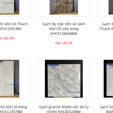
nền 60x120 Thạch
Gạch ốp mặt tiền và sảnh
Gạch 
HC612301BM
60x120 siêu bóng
Thạch 
KHC6128404BM
á: Liên hệ
Giá: Liên hệ
ite 60x120 bóng
Gạch granite 80x80 vân đá tự
Gạch bó
KHC612307BM
nhiên KHC80320BM
80x