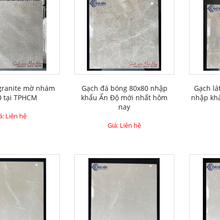
granite mờ nhám
Gạch đá bóng 80x80 nhập
Gạch lá
0 tại TPHCM
khẩu Ấn Độ mới nhất hôm
nhập khẩ
nay
á: Liên hệ
Giá: Liên hệ