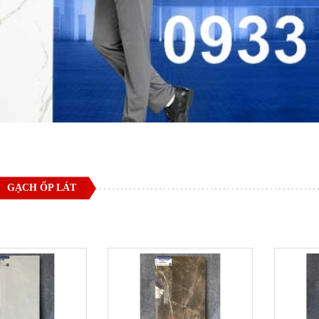
GẠCH ỐP LÁT