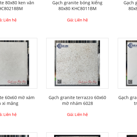
te 80x80 ken vân
Gạch granite bóng kiếng
Gạch g
HC80218BM
80x80 KHC8011BM
80x
á: Liên hệ
Giá: Liên hệ
ite 60x60 mờ xám
Gạch granite terrazzo 60x60
Gạch gr
n xi măng
mờ nhám 6028
t
á: Liên hệ
Giá: Liên hệ