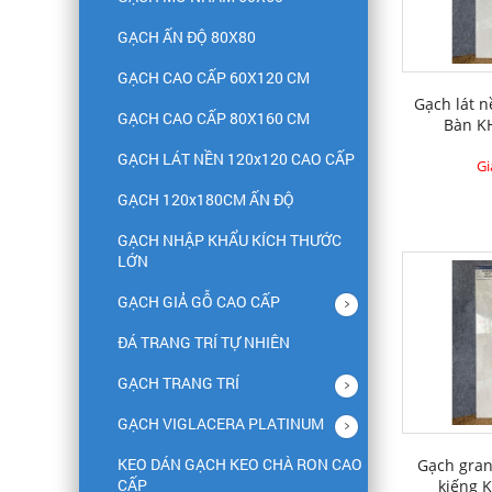
GẠCH ẤN ĐỘ 80X80
GẠCH CAO CẤP 60X120 CM
Gạch lát 
GẠCH CAO CẤP 80X160 CM
Bàn K
GẠCH LÁT NỀN 120x120 CAO CẤP
Gi
GẠCH 120x180CM ẤN ĐỘ
GẠCH NHẬP KHẨU KÍCH THƯỚC
LỚN
GẠCH GIẢ GỖ CAO CẤP
ĐÁ TRANG TRÍ TỰ NHIÊN
GẠCH TRANG TRÍ
GẠCH VIGLACERA PLATINUM
KEO DÁN GẠCH KEO CHÀ RON CAO
Gạch gran
CẤP
kiếng 