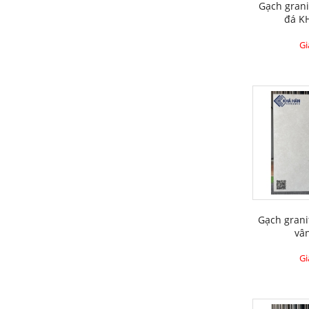
Gạch grani
đá K
Gi
Gạch gran
vâ
Gi