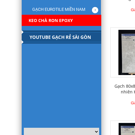
GẠCH EUROTILE MIỀN NAM
Gi
KEO CHÀ RON EPOXY
YOUTUBE GẠCH RẺ SÀI GÒN
Gạch 80x8
nhiên
Gi