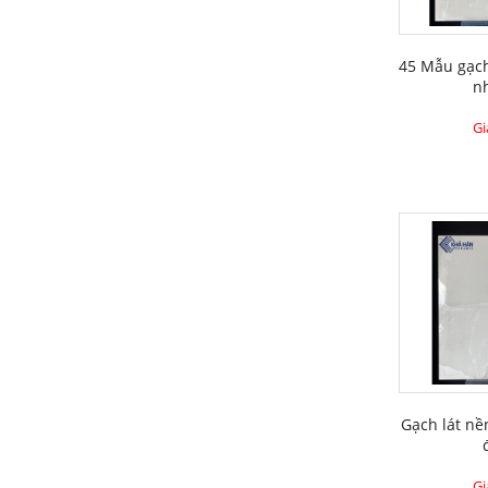
45 Mẫu gạc
n
Gi
Gạch lát nề
Gi