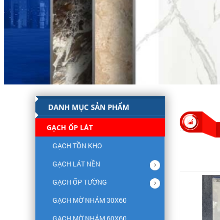
DANH MỤC SẢN PHẨM
GẠCH ỐP LÁT
GẠCH TỒN KHO
GẠCH LÁT NỀN
GẠCH ỐP TƯỜNG
GẠCH MỜ NHÁM 30X60
GẠCH MỜ NHÁM 60X60