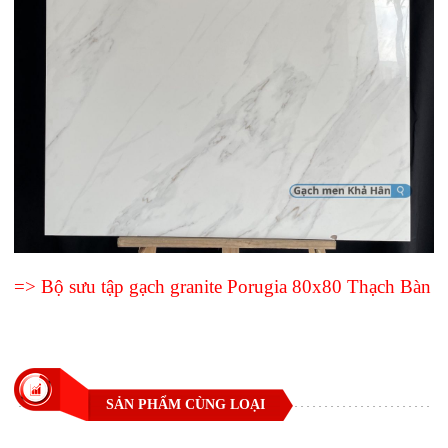
=> Bộ sưu tập gạch granite Porugia 80x80 Thạch Bàn
SẢN PHẨM CÙNG LOẠI