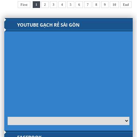
First
1
2
3
4
5
6
7
8
9
10
End
YOUTUBE GẠCH RẺ SÀI GÒN