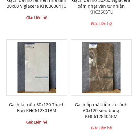
Gạch đá mờ lát nền nhà tắm
Gạch đá mờ 30x60 Viglacera
30x60 Viglacera KHC36064TU
xám nhạt vân tự nhiên
KHC3603TU
Giá: Liên hệ
Giá: Liên hệ
Gạch lát nền 60x120 Thạch
Gạch ốp mặt tiền và sảnh
Bàn KHC612301BM
60x120 siêu bóng
KHC6128404BM
Giá: Liên hệ
Giá: Liên hệ