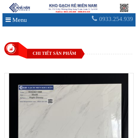
0933.254.939
Menu
CHI TIẾT SẢN PHẨM