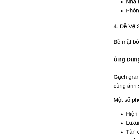
Nhà 
Phòn
4. Dễ Vệ
Bề mặt bón
Ứng Dụng
Gạch gran
cùng ánh 
Một số ph
Hiện 
Luxu
Tân c