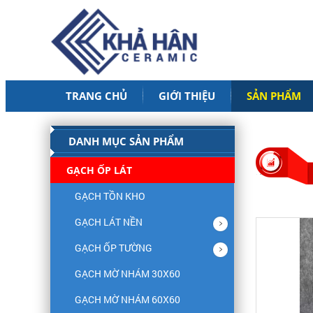
TRANG CHỦ
GIỚI THIỆU
SẢN PHẨM
DANH MỤC SẢN PHẨM
GẠCH ỐP LÁT
GẠCH TỒN KHO
GẠCH LÁT NỀN
GẠCH ỐP TƯỜNG
GẠCH MỜ NHÁM 30X60
GẠCH MỜ NHÁM 60X60