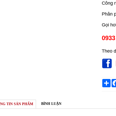
Công n
Phân p
Gọi ho
0933
Theo d
Sh
BÌNH LUẬN
NG TIN SẢN PHẨM