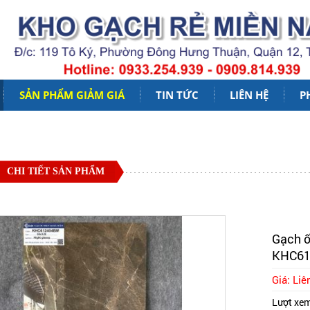
SẢN PHẨM GIẢM GIÁ
TIN TỨC
LIÊN HỆ
P
CHI TIẾT SẢN PHẨM
Gạch ố
KHC6
Giá: Liê
Lượt xe