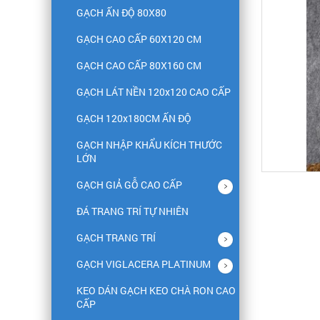
GẠCH ẤN ĐỘ 80X80
GẠCH CAO CẤP 60X120 CM
GẠCH CAO CẤP 80X160 CM
GẠCH LÁT NỀN 120x120 CAO CẤP
GẠCH 120x180CM ẤN ĐỘ
GẠCH NHẬP KHẨU KÍCH THƯỚC
LỚN
GẠCH GIẢ GỖ CAO CẤP
ĐÁ TRANG TRÍ TỰ NHIÊN
GẠCH TRANG TRÍ
GẠCH VIGLACERA PLATINUM
KEO DÁN GẠCH KEO CHÀ RON CAO
CẤP