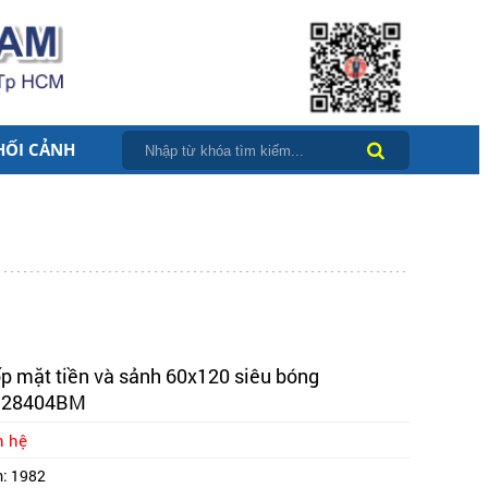
HỐI CẢNH
p mặt tiền và sảnh 60x120 siêu bóng
128404BM
n hệ
m:
1982