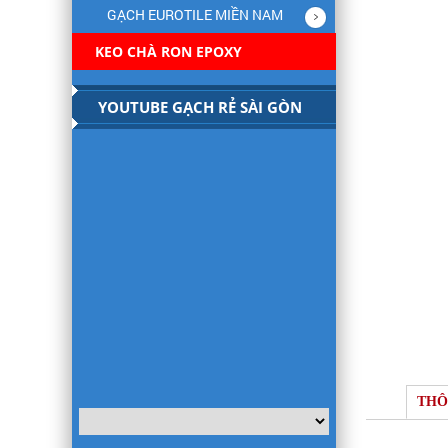
GẠCH EUROTILE MIỀN NAM
KEO CHÀ RON EPOXY
YOUTUBE GẠCH RẺ SÀI GÒN
THÔ