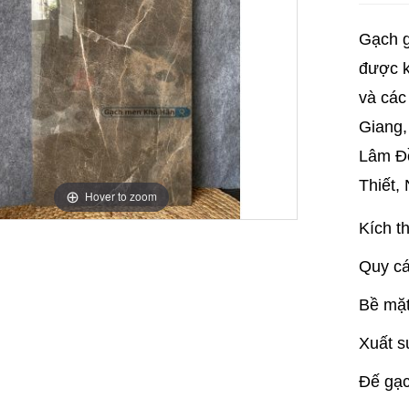
Gạch g
được k
và các
Giang,
Lâm Đồ
Thiết, 
Hover to zoom
Kích t
Quy cá
Bề mặ
Xuất s
Đế gạc