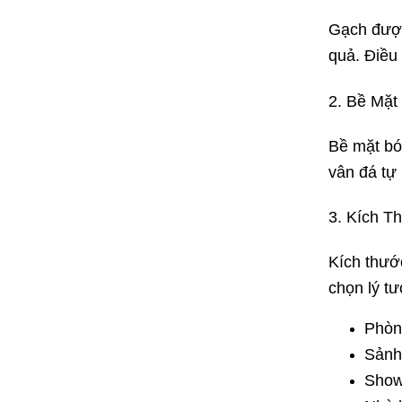
Gạch được
quả. Điều
2. Bề Mặt
Bề mặt bó
vân đá tự
3. Kích T
Kích thướ
chọn lý t
Phòn
Sảnh
Show