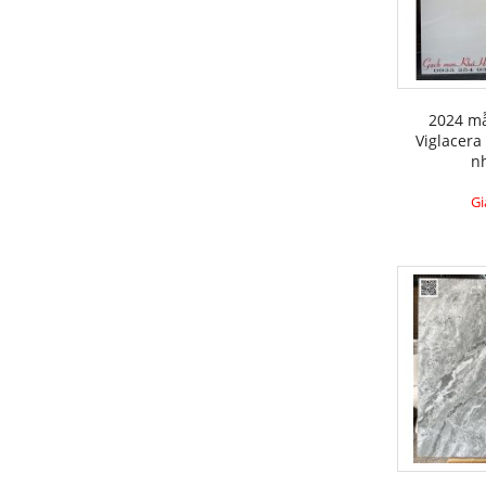
2024 m
Viglacera
n
Gi