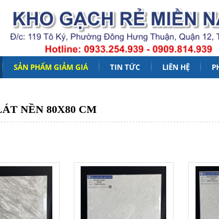
SẢN PHẨM GIẢM GIÁ
TIN TỨC
LIÊN HỆ
P
Đọc Thêm
ÁT NỀN 80X80 CM