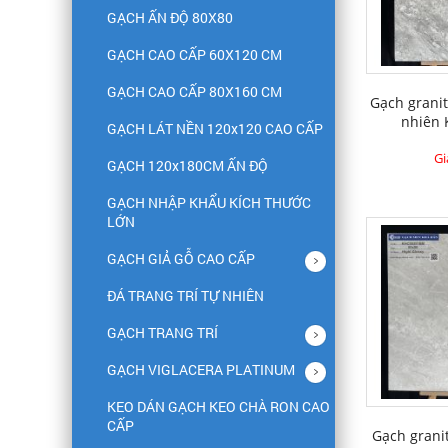
GẠCH ẤN ĐỘ 80X80
GẠCH CAO CẤP 60X120 CM
GẠCH CAO CẤP 80X160 CM
Gạch granit
nhiên
GẠCH LÁT NỀN 120x120 CAO CẤP
Gi
GẠCH 120x180CM ẤN ĐỘ
GẠCH NHẬP KHẨU KÍCH THƯỚC
LỚN
GẠCH GIẢ GỖ CAO CẤP
ĐÁ TRANG TRÍ TỰ NHIÊN
GẠCH TRANG TRÍ
GẠCH VIGLACERA PLATINUM
KEO DÁN GẠCH KEO CHÀ RON CAO
CẤP
Gạch grani