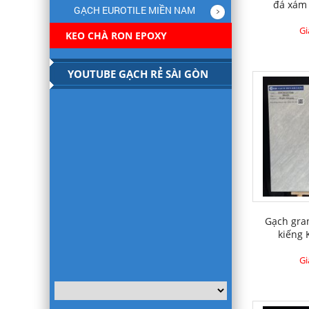
đá xám
GẠCH EUROTILE MIỀN NAM
Gi
KEO CHÀ RON EPOXY
YOUTUBE GẠCH RẺ SÀI GÒN
Gạch gra
kiếng
Gi