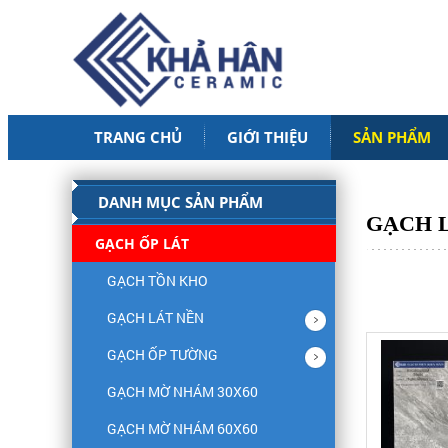
TRANG CHỦ
GIỚI THIỆU
SẢN PHẨM
DANH MỤC SẢN PHẨM
GẠCH L
GẠCH ỐP LÁT
GẠCH TỒN KHO
GẠCH LÁT NỀN
GẠCH ỐP TƯỜNG
GẠCH MỜ NHÁM 30X60
GẠCH MỜ NHÁM 60X60