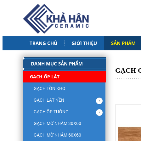
TRANG CHỦ
GIỚI THIỆU
SẢN PHẨM
DANH MỤC SẢN PHẨM
GẠCH G
GẠCH ỐP LÁT
GẠCH TỒN KHO
GẠCH LÁT NỀN
GẠCH ỐP TƯỜNG
GẠCH MỜ NHÁM 30X60
GẠCH MỜ NHÁM 60X60