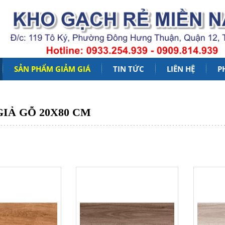
SẢN PHẨM GIẢM GIÁ
TIN TỨC
LIÊN HỆ
P
Đọc Thêm
IẢ GỖ 20X80 CM