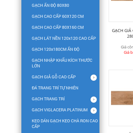
GẠCH ẤN ĐỘ 80X80
GẠCH CAO CẤP 60X120 CM
GẠCH CAO CẤP 80X160 CM
GẠCH GIẢ
28
GẠCH LÁT NỀN 120x120 CAO CẤP
Giá côn
GẠCH 120x180CM ẤN ĐỘ
Giá b
GẠCH NHẬP KHẨU KÍCH THƯỚC
LỚN
GẠCH GIẢ GỖ CAO CẤP
ĐÁ TRANG TRÍ TỰ NHIÊN
GẠCH TRANG TRÍ
GẠCH VIGLACERA PLATINUM
KEO DÁN GẠCH KEO CHÀ RON CAO
CẤP