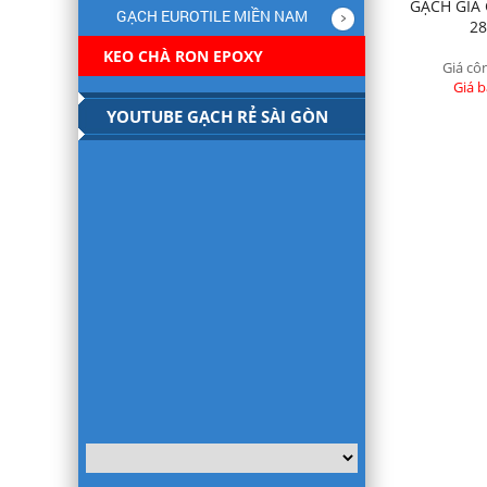
GẠCH GIẢ
GẠCH EUROTILE MIỀN NAM
28
KEO CHÀ RON EPOXY
Giá côn
Giá b
YOUTUBE GẠCH RẺ SÀI GÒN