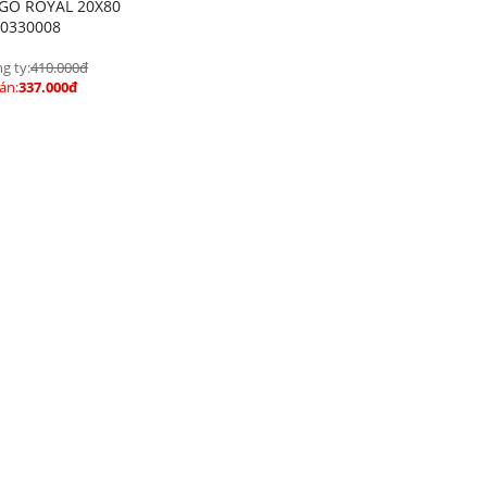
 GỖ ROYAL 20X80
0330008
g ty:
410.000đ
án:
337.000đ