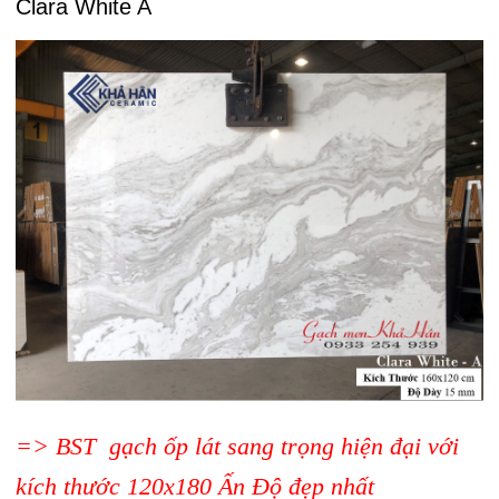
Clara White A
=> BST gạch ốp lát sang trọng hiện đại với
kích thước 120x180 Ấn Độ đẹp nhất