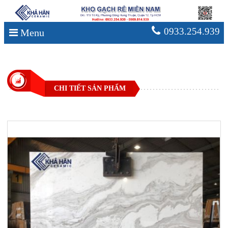
0933.254.939
Menu
CHI TIẾT SẢN PHẨM