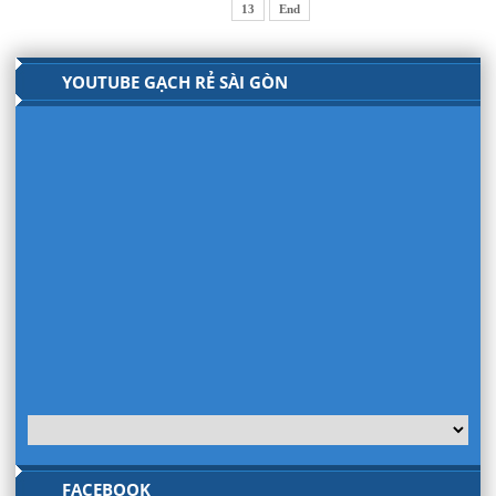
13
End
YOUTUBE GẠCH RẺ SÀI GÒN
FACEBOOK