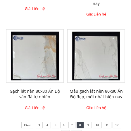
nay
Giá: Liên hệ
Giá: Liên hệ
Gạch lát nền 80x80 Ấn Độ
Mẫu gạch lát nền 80x80 Ấn
vân đá tự nhiên
Độ đẹp, mới nhất hiện nay
Giá: Liên hệ
Giá: Liên hệ
First
3
4
5
6
7
8
9
10
11
12