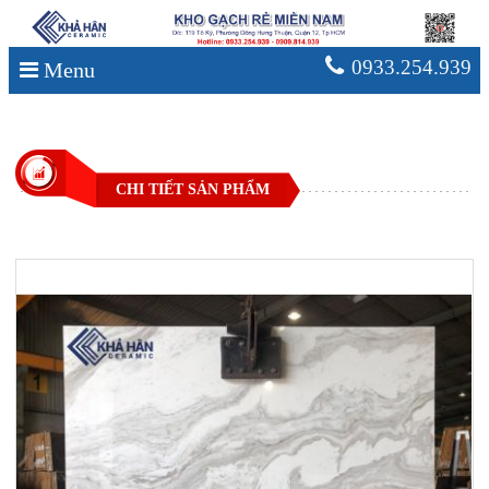
0933.254.939
Menu
CHI TIẾT SẢN PHẨM