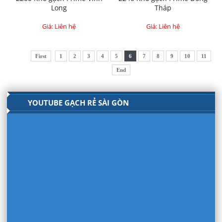
Long
Tháp
Giá: Liên hệ
Giá: Liên hệ
First
1
2
3
4
5
6
7
8
9
10
11
End
YOUTUBE GẠCH RẺ SÀI GÒN