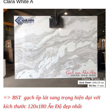
Clara White A
=> BST gạch ốp lát sang trọng hiện đại với
kích thước 120x180 Ấn Độ đẹp nhất