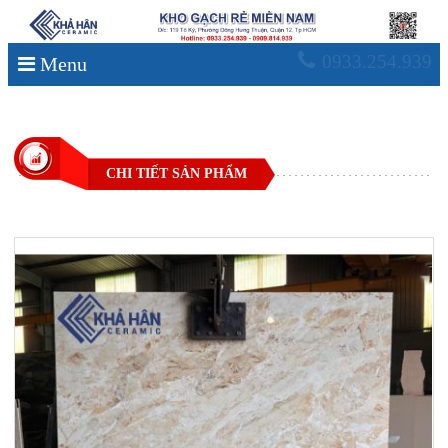
0933.254.939
Menu
CHI TIẾT SẢN PHẨM