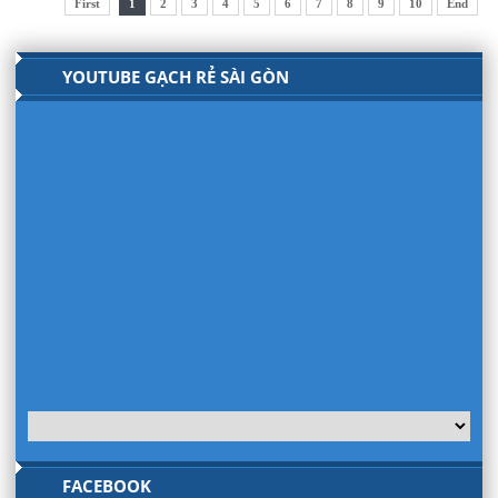
First
1
2
3
4
5
6
7
8
9
10
End
YOUTUBE GẠCH RẺ SÀI GÒN
FACEBOOK