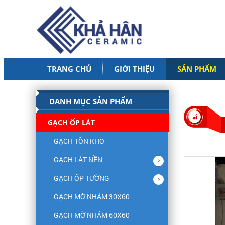
TRANG CHỦ
GIỚI THIỆU
SẢN PHẨM
DANH MỤC SẢN PHẨM
GẠCH ỐP LÁT
GẠCH TỒN KHO
GẠCH LÁT NỀN
GẠCH ỐP TƯỜNG
GẠCH MỜ NHÁM 30X60
GẠCH MỜ NHÁM 60X60