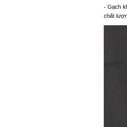
- Gạch k
chất lượn