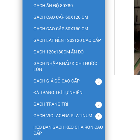
GẠCH ẤN ĐỘ 80X80
GẠCH CAO CẤP 60X120 CM
GẠCH CAO CẤP 80X160 CM
GẠCH LÁT NỀN 120x120 CAO CẤP
GẠCH 120x180CM ẤN ĐỘ
GẠCH NHẬP KHẨU KÍCH THƯỚC
LỚN
GẠCH GIẢ GỖ CAO CẤP
ĐÁ TRANG TRÍ TỰ NHIÊN
GẠCH TRANG TRÍ
GẠCH VIGLACERA PLATINUM
KEO DÁN GẠCH KEO CHÀ RON CAO
CẤP