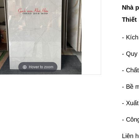
Nhà p
Thiết
- Kíc
- Quy
Hover to zoom
- Chất
- Bề 
- Xuấ
- Côn
Liên 