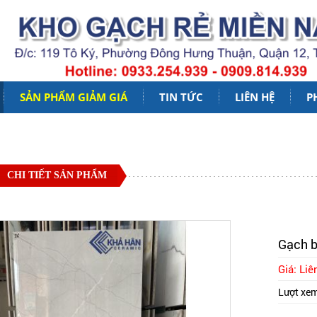
SẢN PHẨM GIẢM GIÁ
TIN TỨC
LIÊN HỆ
P
CHI TIẾT SẢN PHẨM
Gạch b
Giá: Liê
Lượt xe