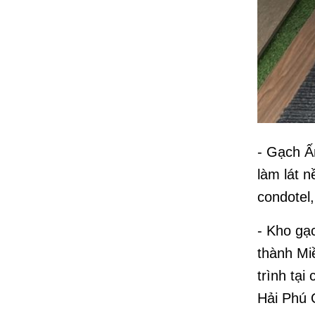
- Gạch Ấ
làm lát 
condotel
- Kho gạ
thành Mi
trình tạ
Hải Phú 