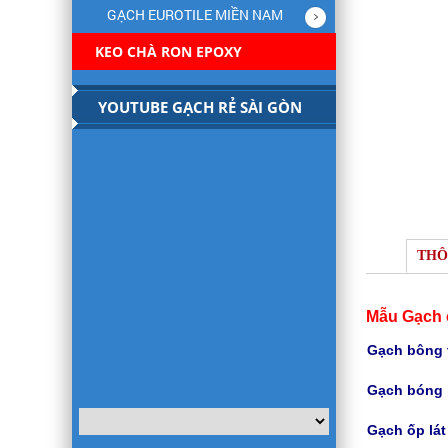
GẠCH EUROTILE MIỀN NAM
KEO CHÀ RON EPOXY
YOUTUBE GẠCH RẺ SÀI GÒN
THÔ
Mẫu Gạch 
Gạch bông t
Gạch bóng 
Gạch
ốp lá