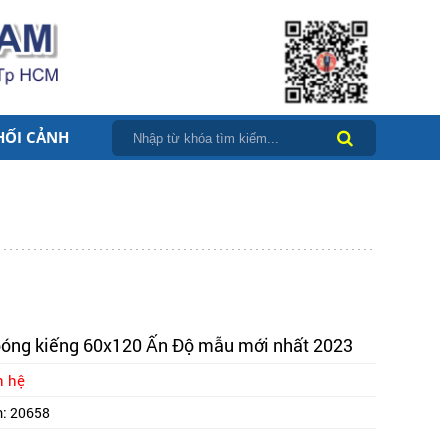
HỐI CẢNH
óng kiếng 60x120 Ấn Độ mẫu mới nhất 2023
n hệ
m:
20658