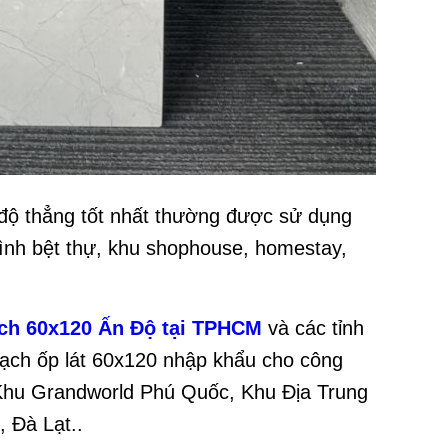
 độ thẳng tốt nhất thường được sử dụng
rình bệt thự, khu shophouse, homestay,
ch 60x120 Ấn Độ tại TPHCM
và các tỉnh
gạch ốp lát 60x120 nhập khẩu cho công
 Khu Grandworld Phú Quốc, Khu Địa Trung
, Đà Lạt..